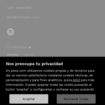
Telf.: 659513181
info@immoatic.com
Horarios
Sábado:
Cerrado
Domingo:
Cerrado
Nos preocupa tu privacidad
Lunes:
10:00 – 13:00, 17:00 – 19:00
Martes:
10:00 – 14:00, 17:00 – 20:00
En pisos.com utilizamos cookies propias y de terceros para
Miércoles:
10:00 – 14:00, 17:00 – 20:00
dar un servicio satisfactorio mediante cookies técnicas, de
Jueves:
10:00 – 14:00, 17:00 – 20:00
personalización y para fines analíticos. pulsa
AQUÍ
para más
Viernes:
10:00 – 14:00, 17:00 – 20:00
información. Puedes aceptar todas las cookis pulsando el
botón "aceptar" o configurarlas o rechazar su uso pulsando
Aceptar
Rechazar todas