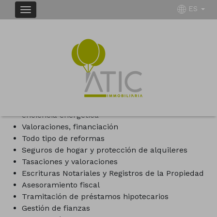
ES
- Deja de preocuparte..nosotros nos ocupamos de
todo!
Compra-venta y alquiler de todo tipo de
inmuebles
Cédulas de habitabilidad· Certificación de
eficiencia energética
Valoraciones, financiación
Todo tipo de reformas
Seguros de hogar y protección de alquileres
Tasaciones y valoraciones
Escrituras Notariales y Registros de la Propiedad
Asesoramiento fiscal
Tramitación de préstamos hipotecarios
Gestión de fianzas