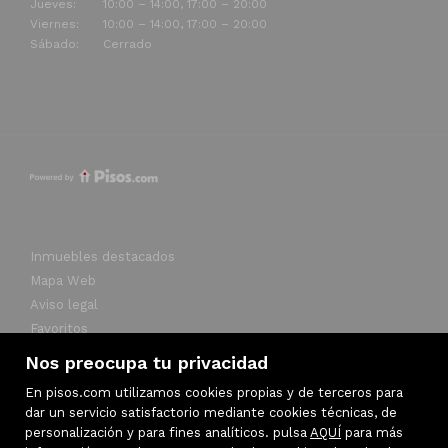
Jueves:
10:00 – 14:00, 17:00 – 20:00
Viernes:
10:00 – 14:00, 17:00 – 20:00
Sábado:
Cerrado
Inmuebles destacados
Mapa Web
Aviso legal
Favoritos
Política de cookies
Nos preocupa tu privacidad
En pisos.com utilizamos cookies propias y de terceros para
dar un servicio satisfactorio mediante cookies técnicas, de
personalización y para fines analíticos. pulsa
AQUÍ
para más