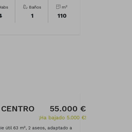
2
abs
Baños
m
4
1
110
n CENTRO
55.000 €
¡Ha bajado 5.000 €!
cie útil 63 m², 2 aseos, adaptado a