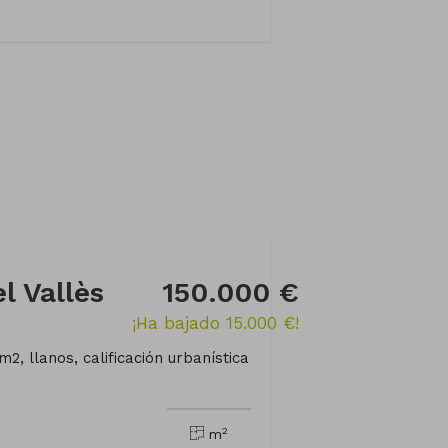
l Vallès
150.000 €
¡Ha bajado 15.000 €!
, llanos, calificación urbanística
2
m