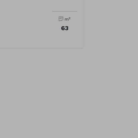
2
m
63