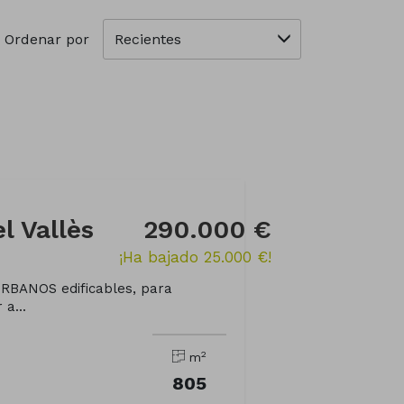
Recientes
Ordenar por
l Vallès
290.000 €
¡Ha bajado 25.000 €!
BANOS edificables, para
 a...
2
m
805