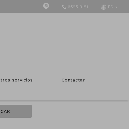
659513181
ES
 ROCA
Tipo de inmueble
tros servicios
Contactar
Todos
SCAR