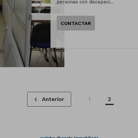
personas con discapaci...
CONTACTAR
chevron_left
Anterior
1
2