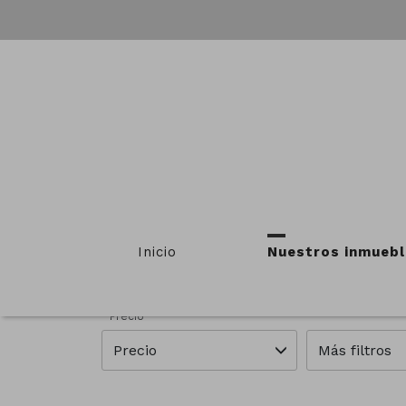
INMU
Provincias
Municipios
Inicio
Nuestros inmuebl
Todas las provincias
Todos los m
Precio
Precio
Más filtros