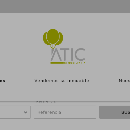
EBLES EN VENTA DE ATIC LA
Zonas
Operación
es
Vendemos su inmueble
Nues
unicipios
Todas las zonas
En venta
Referencia
BU